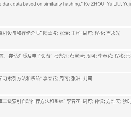
e dark data based on similarity hashing." Ke ZHOU, Yu LIU,
计算机设备和存储介质" 陶孟凌; 张煜; 王桦; 周可; 程彬; 吉永光
、装置、存储介质及电子设备" 张光钰; 蔡宝清; 周可; 李春花; 程彬; 
应学习索引方法和系统" 李春花; 周可; 张洲; 刘莉
数据库二级索引自动推荐方法和系统" 李春花; 周可; 孙潇; 方浩天; 狄