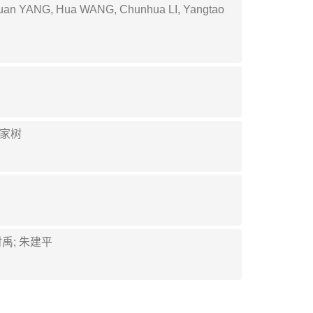
 Yujuan YANG, Hua WANG, Chunhua LI, Yangtao
邢家树
时禹; 朱建平