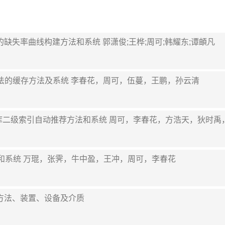
系统中的缺失率曲线构建方法和系统 郭潇俊;王桦;周可;韩耀东;谭頔凡
感分类算法的缓存方法及系统 李春花，周可，伍蔓，王鹏，孙云清
志的云数据库二级索引自动推荐方法和系统 周可，李春花，方浩天，狄时
优化方法和系统 万琨，张霁，牛中盈，王冲，周可，李春花
存处理方法、装置、设备及介质