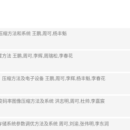
elta压缩方法和系统 王鹏,周可,杨丰魁
据放置方法 王鹏,周可,李辉,周瑞松,李春花
成方法、压缩方法及电子设备 王鹏,周可,李辉,杨丰魁,李春花
N 的快速变码率图像压缩方法及系统 洪志明,周可,杜帅,李嘉宸
分布式存储系统参数调优方法及系统 周可,刘渝,张伟明,李东润