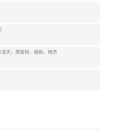
天
成，方浩天，邢家树，程彬，杨杰