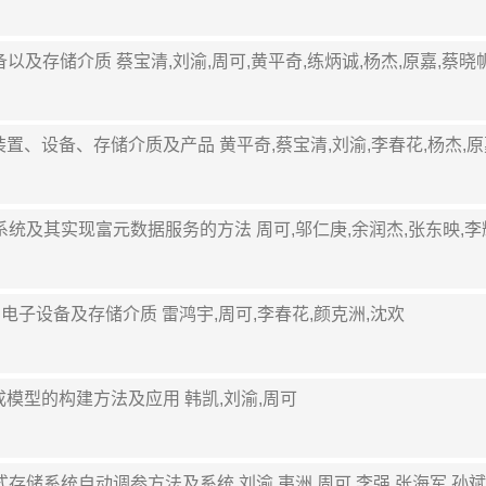
置、设备以及存储介质 蔡宝清,刘渝,周可,黄平奇,练炳诚,杨杰,原嘉,蔡晓
方法、装置、设备、存储介质及产品 黄平奇,蔡宝清,刘渝,李春花,杨杰,
理的文件系统及其实现富元数据服务的方法 周可,邬仁庚,余润杰,张东映,
装置、电子设备及存储介质 雷鸿宇,周可,李春花,颜克洲,沈欢
希生成模型的构建方法及应用 韩凯,刘渝,周可
的分布式存储系统自动调参方法及系统 刘渝,夷洲,周可,李强,张海军,孙斌