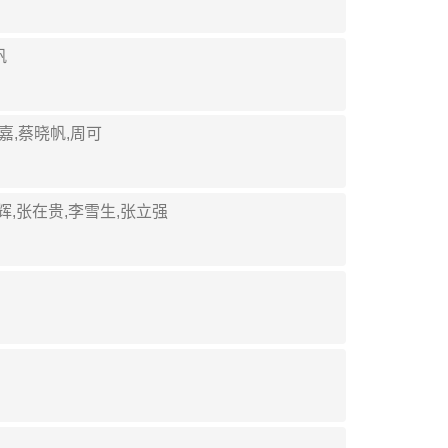
帆
原嘉,蔡晓帆,周可
李辉,张在贵,李雪生,张立强