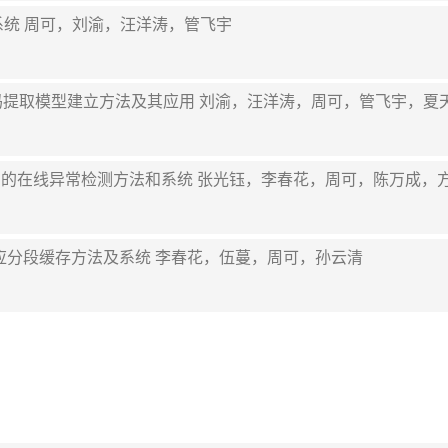
方法及系统 周可，刘渝，汪洋涛，管飞宇
图像哈希码提取模型建立方法及其应用 刘渝，汪洋涛，周可，管飞宇，夏
中OLTP应用的在线异常检测方法和系统 张光钰，李春花，周可，陈万
测的自适应分段缓存方法及系统 李春花，伍蔓，周可，孙云清